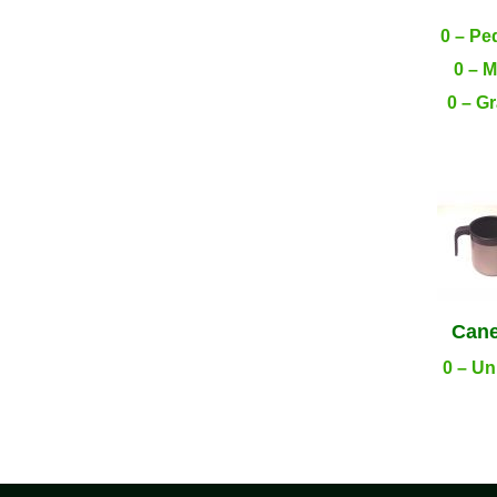
.
0 – P
0 – 
0 – G
Can
0 – U