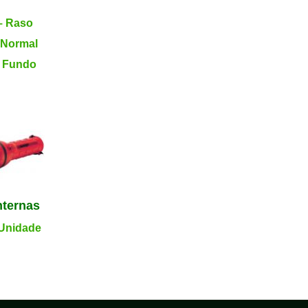
.
– Raso
 Normal
– Fundo
nternas
 Unidade