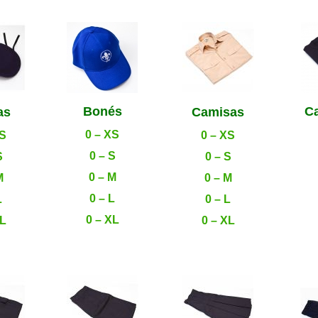
Bonés
C
as
Camisas
0 – XS
XS
0 – XS
0 – S
S
0 – S
0 – M
M
0 – M
0 – L
L
0 – L
0 – XL
XL
0 – XL