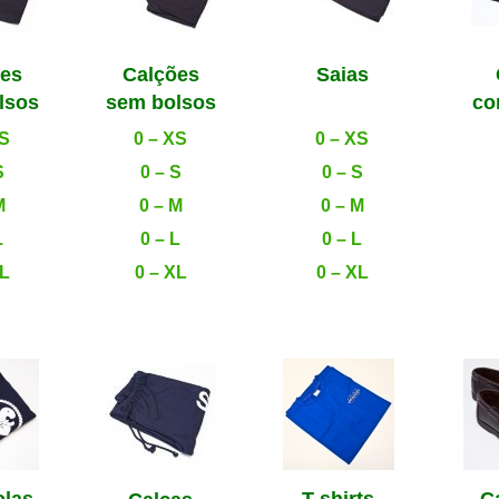
ões
Calções
Saias
lsos
sem bolsos
.
co
XS
0 – XS
0 – XS
S
0 – S
0 – S
M
0 – M
0 – M
L
0 – L
0 – L
XL
0 – XL
0 – XL
olas
T-shirts
C