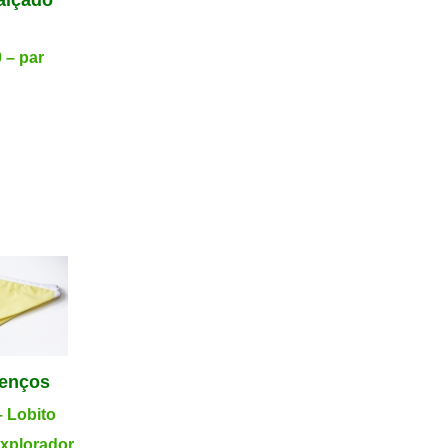
.
0 – par
enços
– Lobito
Explorador