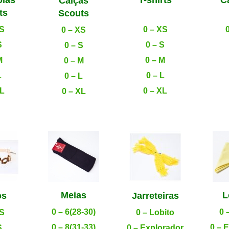
Calças
ts
.
Scouts
XS
0 – XS
0 – XS
S
0 – S
0 – S
M
0 – M
0 – M
L
0 – L
0 – L
XL
0 – XL
0 – XL
Meias
L
os
Jarreteiras
0 – 6(28-30)
0 
XS
0 – Lobito
0 – 8(31-33)
0 – 
S
0 – Explorador