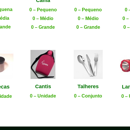
Cama
.
equena
0 – Pequeno
0 – Pequeno
0 
Média
0 – Médio
0 – Médio
0 –
rande
0 – Grande
0 – Grande
0 
Cantis
Talheres
ecas
La
0 – Unidade
0 – Conjunto
nidade
0 –