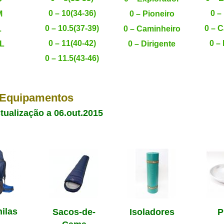
0 – 10(34-36)
0 –
M
0 – Pioneiro
0 – 10.5(37-39)
0 – 
L
0 – Caminheiro
0 – 11(40-42)
0 –
XL
0 – Dirigente
0 – 11.5(43-46)
 Equipamentos
tualização a 06.out.2015
ilas
Sacos-de-
Isoladores
P