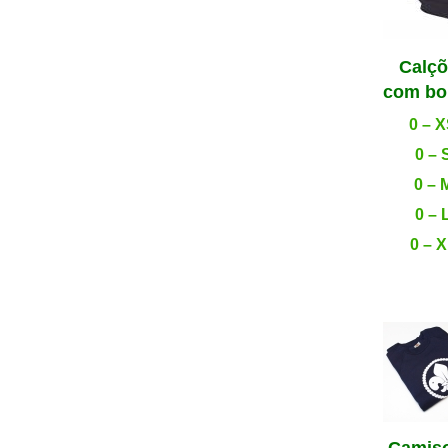
Calç
com bo
0 – 
0 – 
0 – 
0 – 
0 – 
Camis