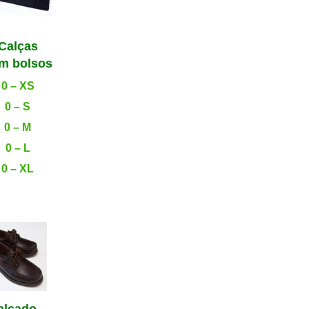
Calças
m bolsos
0 – XS
0 – S
0 – M
0 – L
0 – XL
alçado