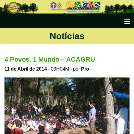
Notícias
Início
Notícias
Agrupamento
4 Povos, 1 Mundo – ACAGRU
Secções
11 de Abril de 2014
- 09H04M - por
Pro
Escutismo
Conteúdos
Galerias
Documentos
Contactos