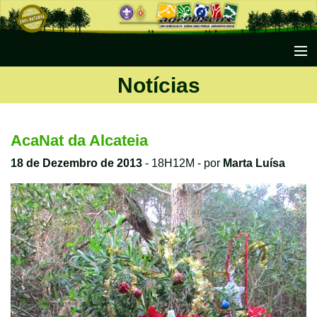
Notícias
Início
Notícias
Agrupamento
AcaNat da Alcateia
Secções
18 de Dezembro de 2013
- 18H12M - por
Marta Luísa
Escutismo
Conteúdos
Galerias
Documentos
Contactos