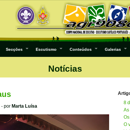
Secções
Escutismo
Conteúdos
Galerias
Notícias
aus
Artig
8 
- por
Marta Luísa
As
Os
O 